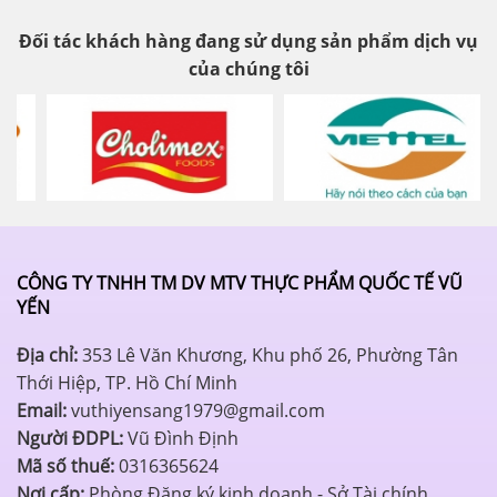
Đối tác khách hàng đang sử dụng sản phẩm dịch vụ
của chúng tôi
CÔNG TY TNHH TM DV MTV THỰC PHẨM QUỐC TẾ VŨ
YẾN
Địa chỉ:
353 Lê Văn Khương, Khu phố 26, Phường Tân
Thới Hiệp, TP. Hồ Chí Minh
Email:
vuthiyensang1979@gmail.com
Người ĐDPL:
Vũ Đình Định
Mã số thuế:
0316365624
Nơi cấp:
Phòng Đăng ký kinh doanh - Sở Tài chính