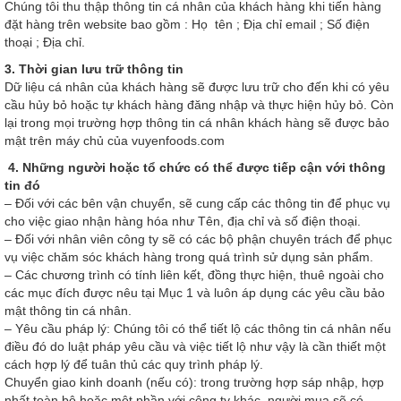
Chúng tôi thu thập thông tin cá nhân của khách hàng khi tiến hàng
đặt hàng trên website bao gồm : Họ tên ; Địa chỉ email ; Số điện
thoại ; Địa chỉ.
3. Thời gian lưu trữ thông tin
Dữ liệu cá nhân của khách hàng sẽ được lưu trữ cho đến khi có yêu
cầu hủy bỏ hoặc tự khách hàng đăng nhập và thực hiện hủy bỏ. Còn
lại trong mọi trường hợp thông tin cá nhân khách hàng sẽ được bảo
mật trên máy chủ của vuyenfoods.com
4. Những người hoặc tổ chức có thể được tiếp cận với thông
tin đó
– Đối với các bên vận chuyển, sẽ cung cấp các thông tin để phục vụ
cho việc giao nhận hàng hóa như Tên, địa chỉ và số điện thoại.
– Đối với nhân viên công ty sẽ có các bộ phận chuyên trách để phục
vụ việc chăm sóc khách hàng trong quá trình sử dụng sản phẩm.
– Các chương trình có tính liên kết, đồng thực hiện, thuê ngoài cho
các mục đích được nêu tại Mục 1 và luôn áp dụng các yêu cầu bảo
mật thông tin cá nhân.
– Yêu cầu pháp lý: Chúng tôi có thể tiết lộ các thông tin cá nhân nếu
điều đó do luật pháp yêu cầu và việc tiết lộ như vậy là cần thiết một
cách hợp lý để tuân thủ các quy trình pháp lý.
Chuyển giao kinh doanh (nếu có): trong trường hợp sáp nhập, hợp
nhất toàn bộ hoặc một phần với công ty khác, người mua sẽ có