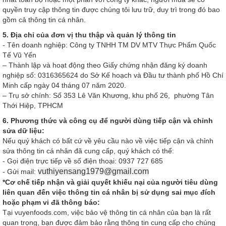
quyền truy cập thông tin được chúng tôi lưu trữ, duy trì trong đó bao
gồm cả thông tin cá nhân.
5. Địa chỉ của đơn vị thu thập và quản lý thông tin
- Tên doanh nghiệp: Công ty TNHH TM DV MTV Thực Phẩm Quốc
Tế Vũ Yến
– Thành lập và hoạt động theo Giấy chứng nhận đăng ký doanh
nghiệp số: 0316365624 do Sở Kế hoạch và Đầu tư thành phố Hồ Chí
Minh cấp ngày 04 tháng 07 năm 2020.
– Trụ sở chính: Số 353 Lê Văn Khương, khu phố 26, phường Tân
Thới Hiệp, TPHCM
6. Phương thức và công cụ để người dùng tiếp cận và chỉnh
sửa dữ liệu:
Nếu quý khách có bất cứ về yêu cầu nào về việc tiếp cận và chỉnh
sửa thông tin cá nhân đã cung cấp, quý khách có thể:
- Gọi điện trực tiếp về số điện thoại: 0937 727 685
vuthiyensang1979@gmail.com
- Gửi mail:
*Cơ chế tiếp nhận và giải quyết khiếu nại của người tiêu dùng
liên quan đến việc thông tin cá nhân bị sử dụng sai mục đích
hoặc phạm vi đã thông báo:
Tại vuyenfoods.com, việc bảo vệ thông tin cá nhân của bạn là rất
quan trọng, bạn được đảm bảo rằng thông tin cung cấp cho chúng