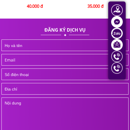
40.000 đ
35.000 đ
https://www.facebook.com/tpdlsaigon
Shopee:
shopee.vn/vuyenfoods
ĐĂNG KÝ DỊCH VỤ