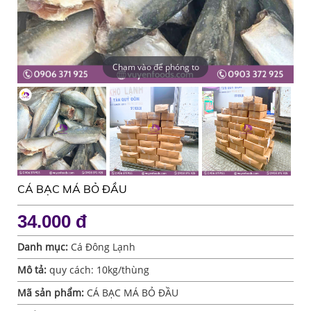
Chạm vào để phóng to
Chạm vào để phóng to
Chạm vào để phóng to
Chạm vào để phóng to
Chạm vào để phóng to
Chạm vào để phóng to
Chạm vào để phóng to
Chạm vào để phóng to
Chạm vào để phóng to
Chạm vào để phóng to
Chạm vào để phóng to
CÁ BẠC MÁ BỎ ĐẦU
34.000 đ
Danh mục:
Cá Đông Lạnh
Mô tả:
quy cách: 10kg/thùng
Mã sản phẩm:
CÁ BẠC MÁ BỎ ĐẦU